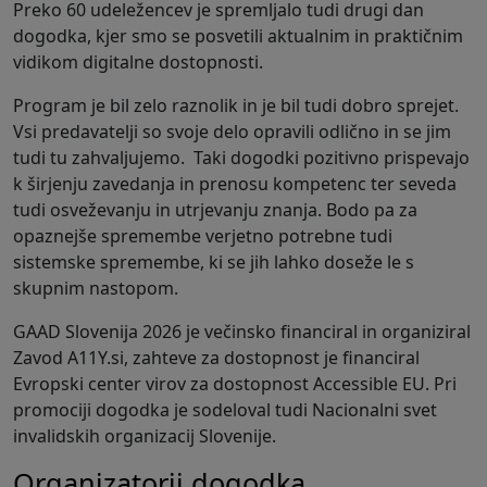
Preko 60 udeležencev je spremljalo tudi drugi dan
dogodka, kjer smo se posvetili aktualnim in praktičnim
vidikom digitalne dostopnosti.
Program je bil zelo raznolik in je bil tudi dobro sprejet.
Vsi predavatelji so svoje delo opravili odlično in se jim
tudi tu zahvaljujemo. Taki dogodki pozitivno prispevajo
k širjenju zavedanja in prenosu kompetenc ter seveda
tudi osveževanju in utrjevanju znanja. Bodo pa za
opaznejše spremembe verjetno potrebne tudi
sistemske spremembe, ki se jih lahko doseže le s
skupnim nastopom.
GAAD Slovenija 2026 je večinsko financiral in organiziral
Zavod A11Y.si, zahteve za dostopnost je financiral
Evropski center virov za dostopnost Accessible EU. Pri
promociji dogodka je sodeloval tudi Nacionalni svet
invalidskih organizacij Slovenije.
Organizatorji dogodka