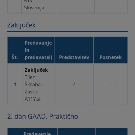
RTV
Slovenija
Zaključek
Predavanje
in
Št.
predavatelj
Predstavitev
Posnetek
Zaključek – gradiva in posnetki
Zaključek
Tilen
1
Škraba,
/
—
Zavod
A11Y.si
2. dan GAAD. Praktično
Predavanje