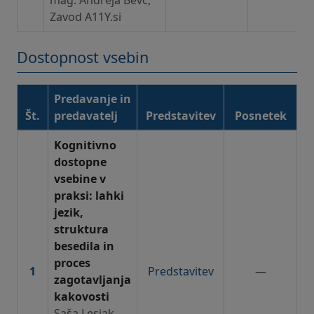
Zavod A11Y.si
Dostopnost vsebin
Predavanje in
Št.
predavatelj
Predstavitev
Posnetek
Dostopnost vsebin – gradiva in posnetki
Kognitivno
dostopne
vsebine v
praksi: lahki
jezik,
struktura
besedila in
proces
1
Predstavitev
—
zagotavljanja
kakovosti
Saša Lesjak,