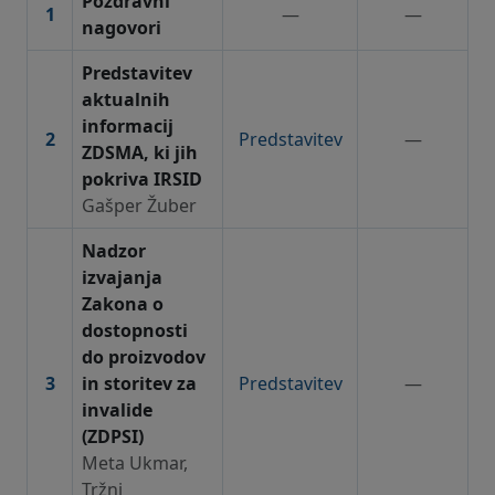
Pozdravni
1
—
—
nagovori
Predstavitev
aktualnih
informacij
2
Predstavitev
—
ZDSMA, ki jih
pokriva IRSID
Gašper Žuber
Nadzor
izvajanja
Zakona o
dostopnosti
do proizvodov
3
in storitev za
Predstavitev
—
invalide
(ZDPSI)
Meta Ukmar,
Tržni