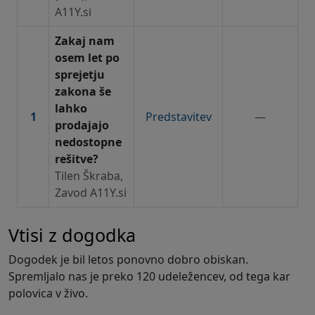
A11Y.si
Zakaj nam
osem let po
sprejetju
zakona še
lahko
1
Predstavitev
—
prodajajo
nedostopne
rešitve?
Tilen Škraba,
Zavod A11Y.si
Vtisi z dogodka
Dogodek je bil letos ponovno dobro obiskan.
Spremljalo nas je preko 120 udeležencev, od tega kar
polovica v živo.