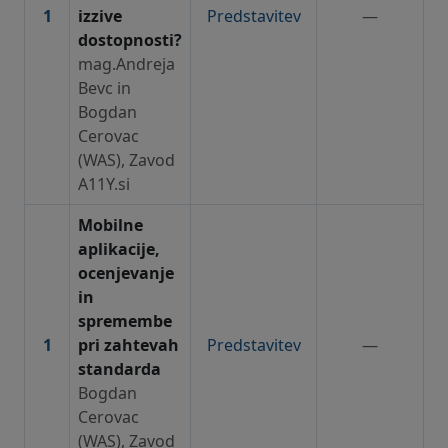
1
izzive
Predstavitev
—
dostopnosti?
mag.Andreja
Bevc in
Bogdan
Cerovac
(WAS), Zavod
A11Y.si
Mobilne
aplikacije,
ocenjevanje
in
spremembe
1
pri zahtevah
Predstavitev
—
standarda
Bogdan
Cerovac
(WAS), Zavod