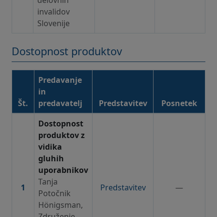
invalidov
Slovenije
Dostopnost produktov
Predavanje
in
Št.
predavatelj
Predstavitev
Posnetek
Dostopnost produktov – gradiva in posnetki
Dostopnost
produktov z
vidika
gluhih
uporabnikov
Tanja
1
Predstavitev
—
Potočnik
Hönigsman,
Združenje