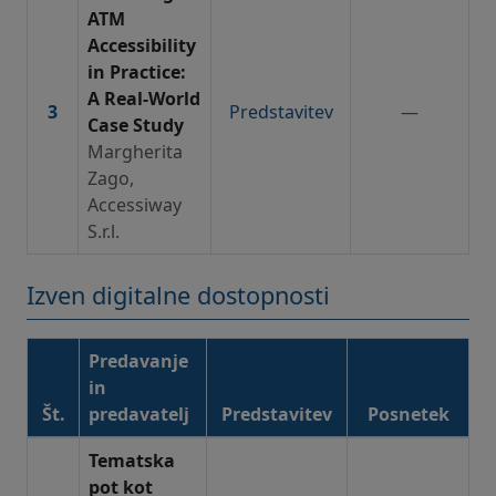
ATM
Accessibility
in Practice:
A Real-World
3
Predstavitev
—
Case Study
Margherita
Zago,
Accessiway
S.r.l.
Izven digitalne dostopnosti
Predavanje
in
Št.
predavatelj
Predstavitev
Posnetek
Izven digitalne dostopnosti – gradiva in posnetki
Tematska
pot kot