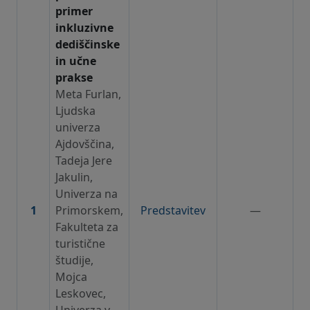
primer
inkluzivne
dediščinske
in učne
prakse
Meta Furlan,
Ljudska
univerza
Ajdovščina,
Tadeja Jere
Jakulin,
Univerza na
1
Primorskem,
Predstavitev
—
Fakulteta za
turistične
študije,
Mojca
Leskovec,
Univerza v