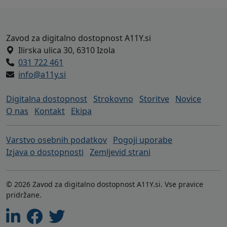
Noga strani - naslov zavoda A11Y in h
Zavod za digitalno dostopnost A11Y.si
Ilirska ulica 30, 6310 Izola
031 722 461
info@a11y.si
Digitalna dostopnost
Strokovno
Storitve
Novice
O nas
Kontakt
Ekipa
Varstvo osebnih podatkov
Pogoji uporabe
Izjava o dostopnosti
Zemljevid strani
© 2026 Zavod za digitalno dostopnost A11Y.si. Vse pravice
pridržane.
Linkedin
Facebook
Twitter