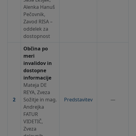
Alenka Hanuš
Pečovnik,
Zavod RISA –
oddelek za
dostopnost
Občina po
meri
invalidov in
dostopne
informacije
Mateja DE
REYA, Zveza
2
Sožitje in mag.
Predstavitev
—
Andrejka
FATUR
VIDETIČ,
Zveza
delovnih