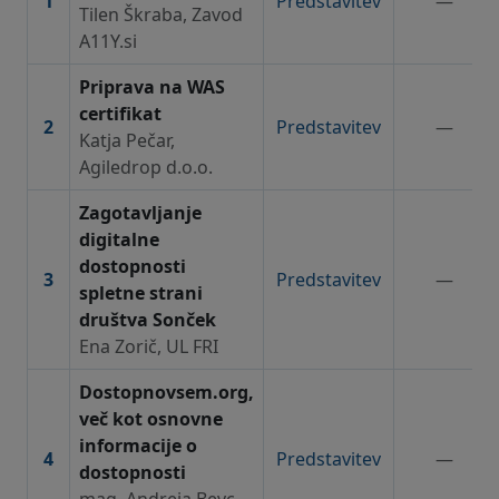
1
Predstavitev
—
Tilen Škraba, Zavod
A11Y.si
Priprava na WAS
certifikat
2
Predstavitev
—
Katja Pečar,
Agiledrop d.o.o.
Zagotavljanje
digitalne
dostopnosti
3
Predstavitev
—
spletne strani
društva Sonček
Ena Zorič, UL FRI
Dostopnovsem.org,
več kot osnovne
informacije o
4
Predstavitev
—
dostopnosti
mag. Andreja Bevc,