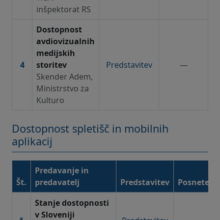
inšpektorat RS
Dostopnost
avdiovizualnih
medijskih
4
storitev
Predstavitev
—
Skender Adem,
Ministrstvo za
Kulturo
Dostopnost spletišč in mobilnih
aplikacij
Predavanje in
Št.
predavatelj
Predstavitev
Posnetek
Dostopnost spletišč in mobilnih aplikacij – gradiva in po
Stanje dostopnosti
v Sloveniji