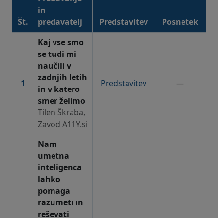
in
Št.
predavatelj
Predstavitev
Posnetek
2. dan GAAD. Praktično
Kaj vse smo
se tudi mi
naučili v
zadnjih letih
1
Predstavitev
—
in v katero
smer želimo
Tilen Škraba,
Zavod A11Y.si
Nam
umetna
inteligenca
lahko
pomaga
razumeti in
reševati