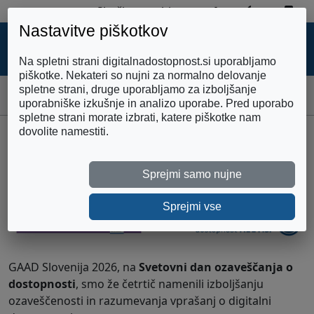
Zemljevid strani
Preklopi 
Pre
Skoči na vsebino
Nastavitve piškotkov
DIGITALNA
DOSTOPNOST
Na spletni strani digitalnadostopnost.si uporabljamo
piškotke. Nekateri so nujni za normalno delovanje
spletne strani, druge uporabljamo za izboljšanje
Domov
GAAD Slovenija 2026 – Gradiva dogodka
uporabniške izkušnje in analizo uporabe. Pred uporabo
spletne strani morate izbrati, katere piškotke nam
dovolite namestiti.
GAAD Slovenija 2026 –
Gradiva dogodka
Sprejmi samo nujne
Sprejmi vse
GAAD Slovenija 2026, na
Svetovni dan ozaveščanja o
dostopnosti
, smo že četrtič namenili izboljšanju
ozaveščenosti in razumevanja vprašanj o digitalni