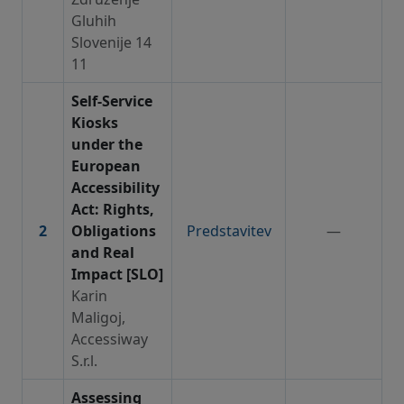
Gluhih
Slovenije 14
11
Self-Service
Kiosks
under the
European
Accessibility
Act: Rights,
2
Obligations
Predstavitev
—
and Real
Impact [SLO]
Karin
Maligoj,
Accessiway
S.r.l.
Assessing