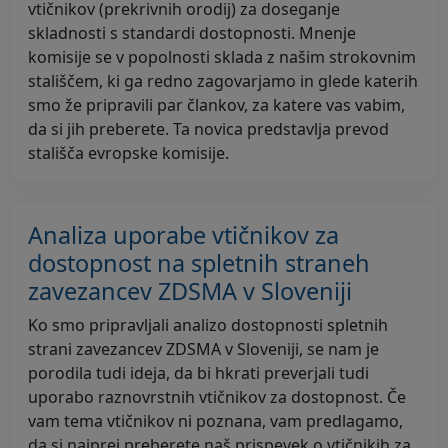
vtičnikov (prekrivnih orodij) za doseganje
skladnosti s standardi dostopnosti. Mnenje
komisije se v popolnosti sklada z našim strokovnim
stališčem, ki ga redno zagovarjamo in glede katerih
smo že pripravili par člankov, za katere vas vabim,
da si jih preberete. Ta novica predstavlja prevod
stališča evropske komisije.
Analiza uporabe vtičnikov za
dostopnost na spletnih straneh
zavezancev ZDSMA v Sloveniji
Ko smo pripravljali analizo dostopnosti spletnih
strani zavezancev ZDSMA v Sloveniji, se nam je
porodila tudi ideja, da bi hkrati preverjali tudi
uporabo raznovrstnih vtičnikov za dostopnost. Če
vam tema vtičnikov ni poznana, vam predlagamo,
da si najprej preberete naš prispevek o vtičnikih za