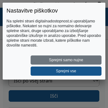
Zemljevid strani
Preklopi 
Pre
Skoči na vsebino
Nastavitve piškotkov
DIGITALNA
DOSTOPNOST
Na spletni strani digitalnadostopnost.si uporabljamo
piškotke. Nekateri so nujni za normalno delovanje
spletne strani, druge uporabljamo za izboljšanje
Domov
vtičniki
uporabniške izkušnje in analizo uporabe. Pred uporabo
spletne strani morate izbrati, katere piškotke nam
dovolite namestiti.
ISKANJE
Sprejmi samo nujne
Poišči iskalni pojem oz. ključno besedo ali besedno zv
Sprejmi vse
Izberite področje iskanja