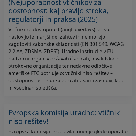
(Ne)uporabnost vtičnikov za
dostopnost: kaj pravijo stroka,
regulatorji in praksa (2025)
Vtičniki za dostopnost (angl. overlays) lahko
naslovijo le manjši del zahtev in ne morejo
zagotoviti zakonske skladnosti (EN 301 549, WCAG
2.2 AA, ZDSMA, ZDPSI). Uradne institucije v EU,
nadzorni organi v državah članicah, invalidske in
strokovne organizacije ter nedavne odločitve
ameriške FTC potrjujejo: vtičniki niso rešitev –
dostopnost je treba zagotoviti v sami zasnovi, kodi
in vsebinah spletišča.
Evropska komisija uradno: vtičniki
niso rešitev!
Evropska komisija je objavila mnenje glede uporabe