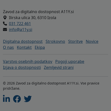
Noga strani - naslov zavoda A11Y in h
Zavod za digitalno dostopnost A11Y.si
Ilirska ulica 30, 6310 Izola
031 722 461
info@a11y.si
Digitalna dostopnost
Strokovno
Storitve
Novice
O nas
Kontakt
Ekipa
Varstvo osebnih podatkov
Pogoji uporabe
Izjava o dostopnosti
Zemljevid strani
© 2026 Zavod za digitalno dostopnost A11Y.si. Vse pravice
pridržane.
Linkedin
Facebook
Twitter