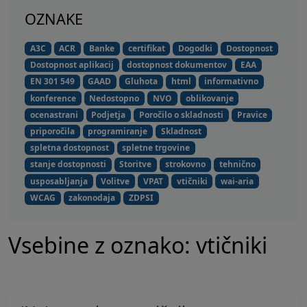
OZNAKE
A3C
ACR
Banke
certifikat
Dogodki
Dostopnost
Dostopnost aplikacij
dostopnost dokumentov
EAA
EN 301 549
GAAD
Gluhota
html
informativno
konference
Nedostopno
NVO
oblikovanje
ocenastrani
Podjetja
Poročilo o skladnosti
Pravice
priporočila
programiranje
Skladnost
spletna dostopnost
spletne trgovine
stanje dostopnosti
Storitve
strokovno
tehnično
usposabljanja
Volitve
VPAT
vtičniki
wai-aria
WCAG
zakonodaja
ZDPSI
Vsebine z oznako: vtičniki