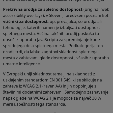
Prekrivna orodja za spletno dostopnost
(original:
web
accessibility overlays
), v Sloveniji predvsem poznani kot
vtičniki za dostopnost
, op. prevajalca, so orodja ali
tehnologije, katerih namen je izboljšati dostopnost
spletnega mesta. Večina takšnih orodij poskuša to
doseči z uporabo JavaScripta za spreminjanje kode
sprednjega dela spletnega mesta. Podkategorija teh
orodij trdi, da lahko zagotovi skladnost spletnega
mesta z zahtevami glede dostopnosti, včasih z uporabo
umetne inteligence.
V Evropski uniji skladnost temelji na skladnosti z
usklajenim standardom EN 301 549, ki se sklicuje na
zahteve iz WCAG 2.1 (raven AA) in jih dopolnjuje s
številnimi dodatnimi zahtevami. Samodejno zaznavanje
napak glede na WCAG 2.1 je mogoče za največ 30 %
meril uspešnosti tega standarda.