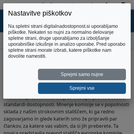
Zemljevid strani
Preklopi 
Pre
Skoči na vsebino
Nastavitve piškotkov
DIGITALNA
DOSTOPNOST
Na spletni strani digitalnadostopnost.si uporabljamo
piškotke. Nekateri so nujni za normalno delovanje
spletne strani, druge uporabljamo za izboljšanje
Domov
Evropska komisija uradno: vtičniki niso rešitev!
uporabniške izkušnje in analizo uporabe. Pred uporabo
spletne strani morate izbrati, katere piškotke nam
dovolite namestiti.
Evropska komisija uradno:
vtičniki niso rešitev!
Sprejmi samo nujne
Sprejmi vse
Evropska komisija je objavila mnenje glede uporabe
vtičnikov (prekrivnih orodij) za doseganje skladnosti s
standardi dostopnosti. Mnenje komisije se v popolnosti
sklada z našim strokovnim stališčem, ki ga redno
zagovarjamo in glede katerih smo že pripravili par
člankov, za katere vas vabim, da si jih preberete. Ta
novica predstavlja prevod stališča evropske komisije.