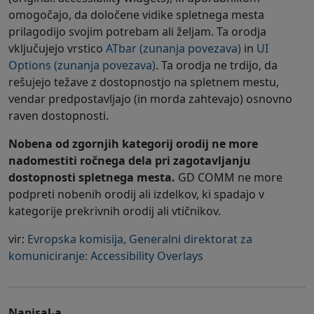
omogočajo, da določene vidike spletnega mesta
prilagodijo svojim potrebam ali željam. Ta orodja
vključujejo vrstico
ATbar (zunanja povezava)
in
UI
Options (zunanja povezava)
. Ta orodja ne trdijo, da
rešujejo težave z dostopnostjo na spletnem mestu,
vendar predpostavljajo (in morda zahtevajo) osnovno
raven dostopnosti.
Nobena od zgornjih kategorij orodij ne more
nadomestiti ročnega dela pri zagotavljanju
dostopnosti spletnega mesta.
GD COMM ne more
podpreti nobenih orodij ali izdelkov, ki spadajo v
kategorije prekrivnih orodij ali vtičnikov.
vir:
Evropska komisija, Generalni direktorat za
komuniciranje: Accessibility Overlays
Napisal-a