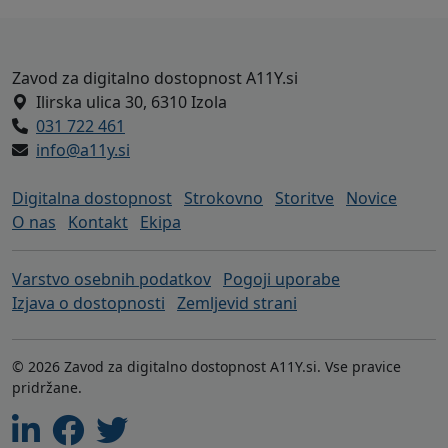
Noga strani - naslov zavoda A11Y in h
Zavod za digitalno dostopnost A11Y.si
Ilirska ulica 30, 6310 Izola
031 722 461
info@a11y.si
Digitalna dostopnost
Strokovno
Storitve
Novice
O nas
Kontakt
Ekipa
Varstvo osebnih podatkov
Pogoji uporabe
Izjava o dostopnosti
Zemljevid strani
© 2026 Zavod za digitalno dostopnost A11Y.si. Vse pravice
pridržane.
Linkedin
Facebook
Twitter