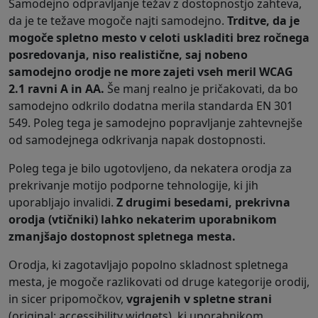
Samodejno odpravljanje težav z dostopnostjo zahteva,
da je te težave mogoče najti samodejno.
Trditve, da je
mogoče spletno mesto v celoti uskladiti brez ročnega
posredovanja, niso realistične, saj nobeno
samodejno orodje ne more zajeti vseh meril WCAG
2.1 ravni A in AA.
Še manj realno je pričakovati, da bo
samodejno odkrilo dodatna merila standarda EN 301
549. Poleg tega je samodejno popravljanje zahtevnejše
od samodejnega odkrivanja napak dostopnosti.
Poleg tega je bilo ugotovljeno, da nekatera orodja za
prekrivanje motijo podporne tehnologije, ki jih
uporabljajo invalidi.
Z drugimi besedami, prekrivna
orodja (vtičniki) lahko nekaterim uporabnikom
zmanjšajo dostopnost spletnega mesta.
Orodja, ki zagotavljajo popolno skladnost spletnega
mesta, je mogoče razlikovati od druge kategorije orodij,
in sicer pripomočkov,
vgrajenih v spletne strani
(original:
accessibility widgets
), ki uporabnikom