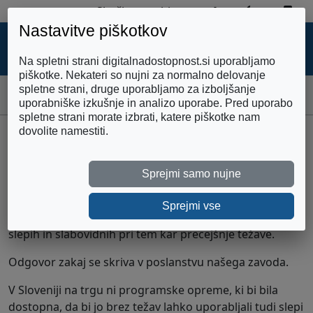
Zemljevid strani
Preklopi 
Pre
Skoči na vsebino
Nastavitve piškotkov
DIGITALNA
DOSTOPNOST
Na spletni strani digitalnadostopnost.si uporabljamo
piškotke. Nekateri so nujni za normalno delovanje
spletne strani, druge uporabljamo za izboljšanje
Domov
Razvoj poslovnega IS
uporabniške izkušnje in analizo uporabe. Pred uporabo
spletne strani morate izbrati, katere piškotke nam
dovolite namestiti.
Razvoj poslovnega IS
Sprejmi samo nujne
V času, ko lahko večina organizacij na trgu brez težav
kupi informacijski sistem, s katerim lahko pokrije
Sprejmi vse
ključne funkcije svojega poslovanja, ima Zveza društev
slepih in slabovidnih pri tem kar precejšnje težave.
Odgovor zakaj se skriva v poslanstvu našega zavoda.
V Sloveniji na trgu ni programske opreme, ki bi bila
dostopna, da bi jo brez težav lahko uporabljali tudi slepi