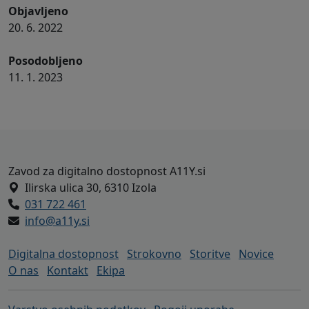
Objavljeno
20. 6. 2022
Posodobljeno
11. 1. 2023
Noga strani - naslov zavoda A11Y in h
Zavod za digitalno dostopnost A11Y.si
Ilirska ulica 30, 6310 Izola
031 722 461
info@a11y.si
Digitalna dostopnost
Strokovno
Storitve
Novice
O nas
Kontakt
Ekipa