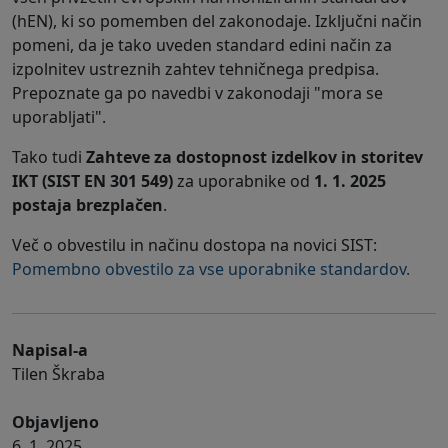
(hEN), ki so pomemben del zakonodaje. Izključni način
pomeni, da je tako uveden standard edini način za
izpolnitev ustreznih zahtev tehničnega predpisa.
Prepoznate ga po navedbi v zakonodaji "mora se
uporabljati".
Tako tudi
Zahteve za dostopnost izdelkov in storitev
IKT (SIST EN 301 549)
za uporabnike od
1. 1. 2025
postaja brezplačen
.
Več o obvestilu in načinu dostopa na novici SIST:
Pomembno obvestilo za vse uporabnike standardov.
Napisal-a
Tilen Škraba
Objavljeno
6. 1. 2025