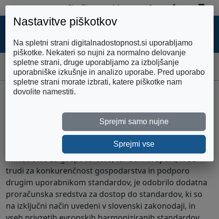
Zemljevid strani
Preklopi 
Pre
Skoči na vsebino
Nastavitve piškotkov
DIGITALNA
DOSTOPNOST
Na spletni strani digitalnadostopnost.si uporabljamo
piškotke. Nekateri so nujni za normalno delovanje
spletne strani, druge uporabljamo za izboljšanje
Domov
Brezplačen dostop do SIST EN 301 549
uporabniške izkušnje in analizo uporabe. Pred uporabo
spletne strani morate izbrati, katere piškotke nam
dovolite namestiti.
Brezplačen dostop do SIST
EN 301 549
Sprejmi samo nujne
Sprejmi vse
Slovenski inštitut za standardizacijo (SIST) sporoča:
Ministrstvo za gospodarstvo, turizem in šport, ki se
trudi za konkurenčnost gospodarstva in podporo
drugim uporabnikom standardov, je odobrilo dodatna
proračunska sredstva za dostop do standardov, ki so
na izključni način uvedeni v slovenski zakonodaji, in
vseh privzetih evropskih harmoniziranih standardov