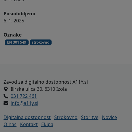
Posodobljeno
6. 1. 2025
Oznake
EN 301 549
strokovno
Noga strani - naslov zavoda A11Y in h
Zavod za digitalno dostopnost A11Y.si
Ilirska ulica 30, 6310 Izola
031 722 461
info@a11y.si
Digitalna dostopnost
Strokovno
Storitve
Novice
O nas
Kontakt
Ekipa