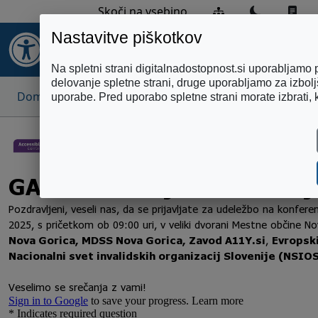
Zemljevid strani
Preklopi 
Pre
Skoči na vsebino
Nastavitve piškotkov
DIGITALNA
DOSTOPNOST
Na spletni strani digitalnadostopnost.si uporabljamo 
delovanje spletne strani, druge uporabljamo za izbol
Domov
GAAD Slovenija 2025 – Prijavnica
uporabe. Pred uporabo spletne strani morate izbrati, 