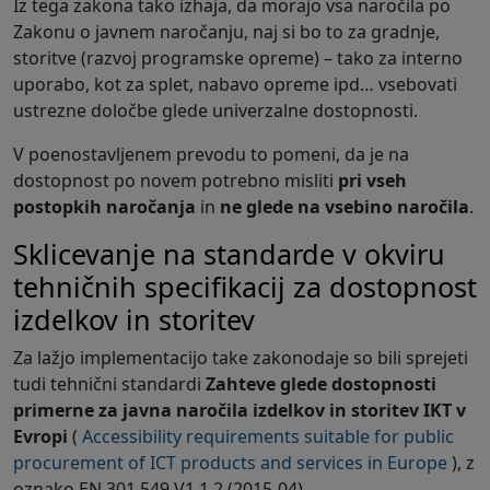
Iz tega zakona tako izhaja, da morajo vsa naročila po
Zakonu o javnem naročanju, naj si bo to za gradnje,
storitve (razvoj programske opreme) – tako za interno
uporabo, kot za splet, nabavo opreme ipd… vsebovati
ustrezne določbe glede univerzalne dostopnosti.
V poenostavljenem prevodu to pomeni, da je na
dostopnost po novem potrebno misliti
pri vseh
postopkih naročanja
in
ne glede na vsebino naročila
.
Sklicevanje na standarde v okviru
tehničnih specifikacij za dostopnost
izdelkov in storitev
Za lažjo implementacijo take zakonodaje so bili sprejeti
tudi tehnični standardi
Zahteve glede dostopnosti
primerne za javna naročila izdelkov in storitev IKT v
Evropi
(
Accessibility requirements suitable for public
procurement of ICT products and services in Europe
), z
oznako EN 301 549 V1.1.2 (2015-04).