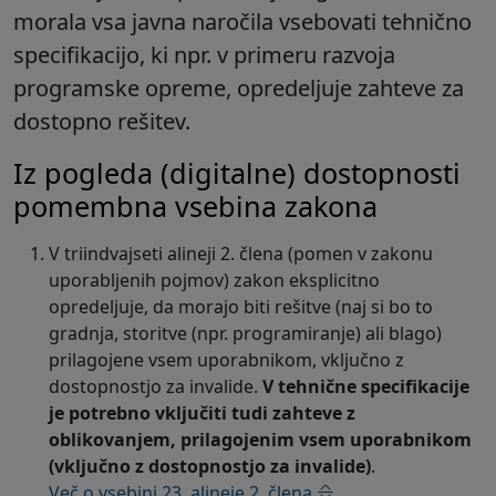
morala vsa javna naročila vsebovati tehnično
specifikacijo, ki npr. v primeru razvoja
programske opreme, opredeljuje zahteve za
dostopno rešitev.
Iz pogleda (digitalne) dostopnosti
pomembna vsebina zakona
V triindvajseti alineji 2. člena (pomen v zakonu
uporabljenih pojmov) zakon eksplicitno
opredeljuje, da morajo biti rešitve (naj si bo to
gradnja, storitve (npr. programiranje) ali blago)
prilagojene vsem uporabnikom, vključno z
dostopnostjo za invalide.
V tehnične specifikacije
je potrebno vključiti tudi zahteve z
oblikovanjem, prilagojenim vsem uporabnikom
(vključno z dostopnostjo za invalide)
.
Več o vsebini 23. alineje 2. člena