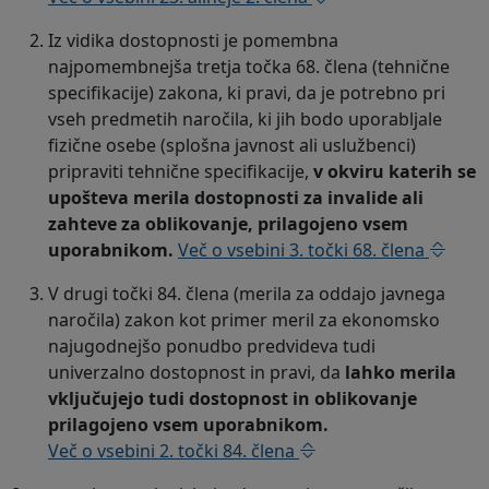
Iz vidika dostopnosti je pomembna
najpomembnejša tretja točka 68. člena (tehnične
specifikacije) zakona, ki pravi, da je potrebno pri
vseh predmetih naročila, ki jih bodo uporabljale
fizične osebe (splošna javnost ali uslužbenci)
pripraviti tehnične specifikacije,
v okviru katerih se
upošteva merila dostopnosti za invalide ali
zahteve za oblikovanje, prilagojeno vsem
uporabnikom.
Več o vsebini 3. točki 68. člena
V drugi točki 84. člena (merila za oddajo javnega
naročila) zakon kot primer meril za ekonomsko
najugodnejšo ponudbo predvideva tudi
univerzalno dostopnost in pravi, da
lahko merila
vključujejo tudi dostopnost in oblikovanje
prilagojeno vsem uporabnikom.
Več o vsebini 2. točki 84. člena