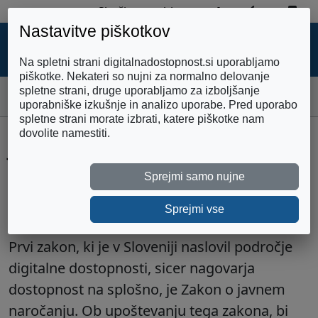
Zemljevid strani
Preklopi 
Pre
Skoči na vsebino
Nastavitve piškotkov
DIGITALNA
DOSTOPNOST
Na spletni strani digitalnadostopnost.si uporabljamo
piškotke. Nekateri so nujni za normalno delovanje
spletne strani, druge uporabljamo za izboljšanje
Domov
Javno naročanje
uporabniške izkušnje in analizo uporabe. Pred uporabo
spletne strani morate izbrati, katere piškotke nam
dovolite namestiti.
Javno naročanje
Sprejmi samo nujne
Vsebinsko kazalo
Sprejmi vse
Prvi zakon, ki je v Sloveniji naslovil področje
digitalne dostopnosti, sicer nagovarja
dostopnost na splošno, je Zakon o javnem
naročanju. Ob upoštevanju tega zakona, bi