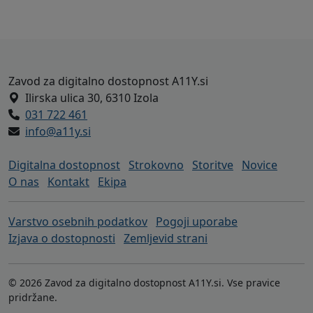
Noga strani - naslov zavoda A11Y in h
Zavod za digitalno dostopnost A11Y.si
Ilirska ulica 30, 6310 Izola
031 722 461
info@a11y.si
Digitalna dostopnost
Strokovno
Storitve
Novice
O nas
Kontakt
Ekipa
Varstvo osebnih podatkov
Pogoji uporabe
Izjava o dostopnosti
Zemljevid strani
© 2026 Zavod za digitalno dostopnost A11Y.si. Vse pravice
pridržane.