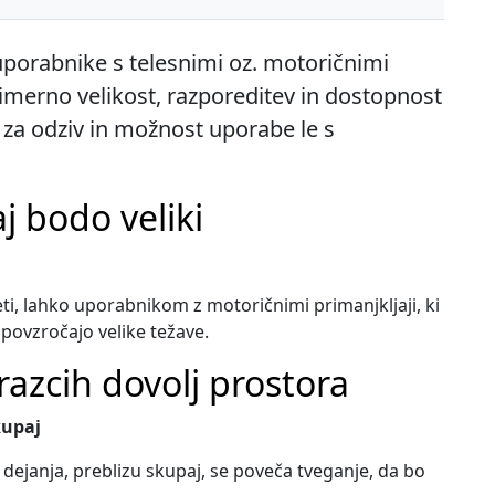
 uporabnike s telesnimi oz. motoričnimi
primerno velikost, razporeditev in dostopnost
 za odziv in možnost uporabe le s
j bodo veliki
ti, lahko uporabnikom z motoričnimi primanjkljaji, ki
 povzročajo velike težave.
azcih dovolj prostora
kupaj
 dejanja, preblizu skupaj, se poveča tveganje, da bo