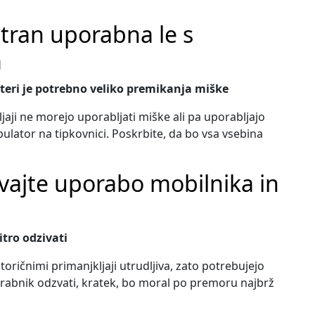
stran uporabna le s
m
teri je potrebno veliko premikanja miške
aji ne morejo uporabljati miške ali pa uporabljajo
bulator na tipkovnici. Poskrbite, da bo vsa vsebina
evajte uporabo mobilnika in
itro odzivati
ričnimi primanjkljaji utrudljiva, zato potrebujejo
rabnik odzvati, kratek, bo moral po premoru najbrž