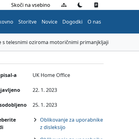
Zemljevid strani
Preklopi na temno tem
Preklopi na enos
Skoči na vsebino
kovno
Storitve
Novice
Dogodki
O nas
 s telesnimi oziroma motoričnimi primanjkljaji
pisal-a
UK Home Office
javljeno
22. 1. 2023
sodobljeno
25. 1. 2023
eberite
Oblikovanje za uporabnike
di
z disleksijo