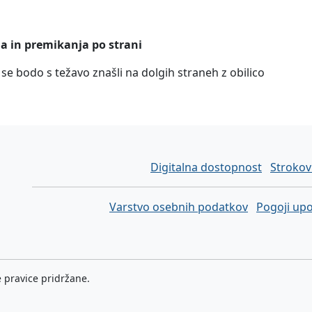
ja in premikanja po strani
 se bodo s težavo znašli na dolgih straneh z obilico
voda A11Y in hitre povezave
Digitalna dostopnost
Stroko
Varstvo osebnih podatkov
Pogoji up
 pravice pridržane.