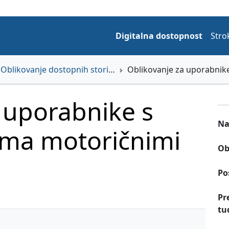
Digitalna dostopnost
Stro
Oblikovanje dostopnih storitev
Oblikovanje za uporabnike
 uporabnike s
Na
oma motoričnimi
Ob
Po
Pr
tu