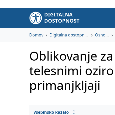
DIGITALNA
DOSTOPNOST
Domov
Digitalna dostopnost
Osnove
Oblikovanje za
telesnimi ozir
primanjkljaji
Vsebinsko kazalo