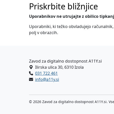
Priskrbite bližnjice
Uporabnikov ne utrujajte z obilico tipkan
Uporabniki, ki težko obvladujejo računalnik,
polj v obrazcih.
Noga strani - naslov za
Zavod za digitalno dostopnost A11Y.si
Ilirska ulica 30, 6310 Izola
031 722 461
info@a11y.si
© 2026 Zavod za digitalno dostopnost A11Y.si. Vse