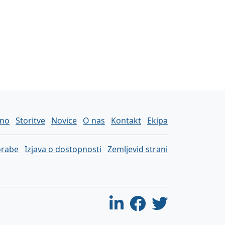
vno
Storitve
Novice
O nas
Kontakt
Ekipa
orabe
Izjava o dostopnosti
Zemljevid strani
Linkedin
Facebook
Twitter