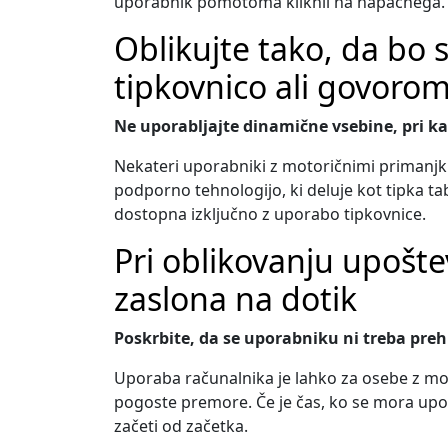
uporabnik pomotoma kliknil na napačnega.
Oblikujte tako, da bo 
tipkovnico ali govoro
Ne uporabljajte dinamične vsebine, pri ka
Nekateri uporabniki z motoričnimi primanjklj
podporno tehnologijo, ki deluje kot tipka ta
dostopna izključno z uporabo tipkovnice.
Pri oblikovanju upošt
zaslona na dotik
Poskrbite, da se uporabniku ni treba preh
Uporaba računalnika je lahko za osebe z moto
pogoste premore. Če je čas, ko se mora upo
začeti od začetka.